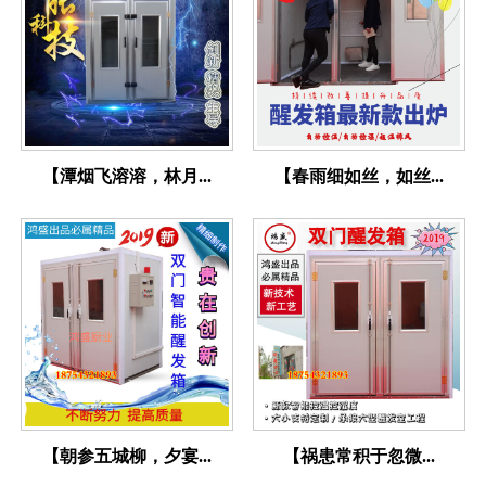
【潭烟飞溶溶，林月...
【春雨细如丝，如丝...
【朝参五城柳，夕宴...
【祸患常积于忽微...