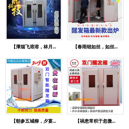
【潭烟飞溶溶，林月...
【春雨细如丝，如丝...
【朝参五城柳，夕宴...
【祸患常积于忽微...