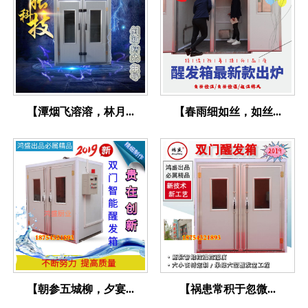
【潭烟飞溶溶，林月...
【春雨细如丝，如丝...
【朝参五城柳，夕宴...
【祸患常积于忽微...