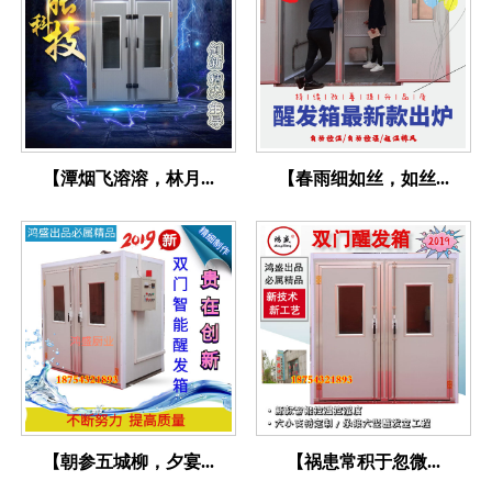
【潭烟飞溶溶，林月...
【春雨细如丝，如丝...
【朝参五城柳，夕宴...
【祸患常积于忽微...