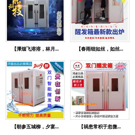
【潭烟飞溶溶，林月...
【春雨细如丝，如丝...
【朝参五城柳，夕宴...
【祸患常积于忽微...