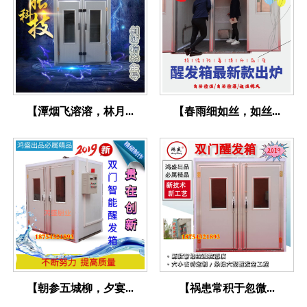
【潭烟飞溶溶，林月...
【春雨细如丝，如丝...
【朝参五城柳，夕宴...
【祸患常积于忽微...