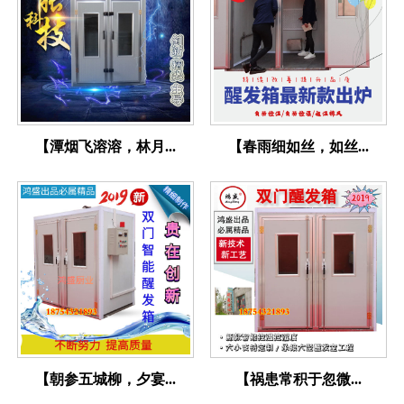
【潭烟飞溶溶，林月...
【春雨细如丝，如丝...
【朝参五城柳，夕宴...
【祸患常积于忽微...