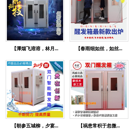
【潭烟飞溶溶，林月...
【春雨细如丝，如丝...
【朝参五城柳，夕宴...
【祸患常积于忽微...