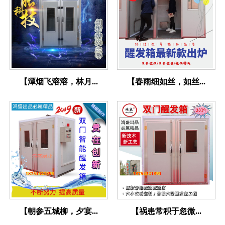
【潭烟飞溶溶，林月...
【春雨细如丝，如丝...
【朝参五城柳，夕宴...
【祸患常积于忽微...