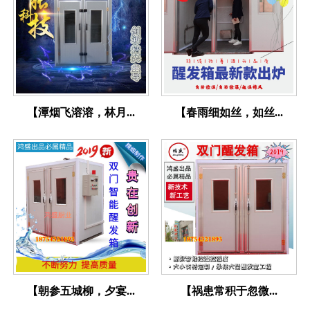
【潭烟飞溶溶，林月...
【春雨细如丝，如丝...
【朝参五城柳，夕宴...
【祸患常积于忽微...